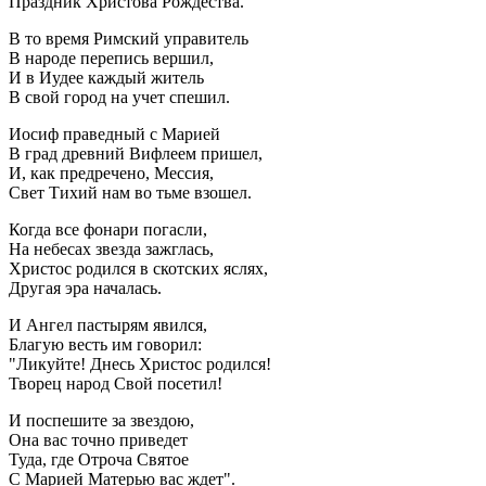
Праздник Христова Рождества.
В то время Римский управитель
В народе перепись вершил,
И в Иудее каждый житель
В свой город на учет спешил.
Иосиф праведный с Марией
В град древний Вифлеем пришел,
И, как предречено, Мессия,
Свет Тихий нам во тьме взошел.
Когда все фонари погасли,
На небесах звезда зажглась,
Христос родился в скотских яслях,
Другая эра началась.
И Ангел пастырям явился,
Благую весть им говорил:
"Ликуйте! Днесь Христос родился!
Творец народ Свой посетил!
И поспешите за звездою,
Она вас точно приведет
Туда, где Отроча Святое
С Марией Матерью вас ждет".