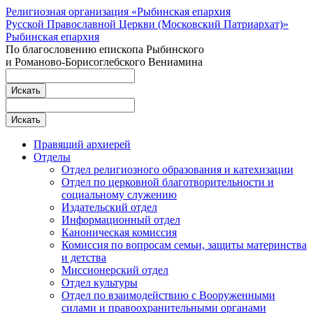
Религиозная организация «Рыбинская епархия
Русской Православной Церкви (Московский Патриархат)»
Рыбинская епархия
По благословению епископа Рыбинского
и Романово-Борисоглебского Вениамина
Правящий архиерей
Отделы
Отдел религиозного образования и катехизации
Отдел по церковной благотворительности и
социальному служению
Издательский отдел
Информационный отдел
Каноническая комиссия
Комиссия по вопросам семьи, защиты материнства
и детства
Миссионерский отдел
Отдел культуры
Отдел по взаимодействию с Вооруженными
силами и правоохранительными органами