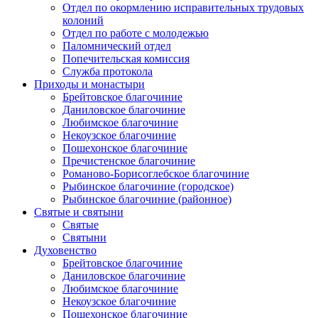
Отдел по окормлению исправительных трудовых
колоний
Отдел по работе с молодежью
Паломнический отдел
Попечительская комиссия
Служба протокола
Приходы и монастыри
Брейтовское благочиние
Даниловское благочиние
Любимское благочиние
Некоузское благочиние
Пошехонское благочиние
Пречистенское благочиние
Романово-Борисоглебское благочиние
Рыбинское благочиние (городское)
Рыбинское благочиние (районное)
Святые и святыни
Святые
Святыни
Духовенство
Брейтовское благочиние
Даниловское благочиние
Любимское благочиние
Некоузское благочиние
Пошехонское благочиние