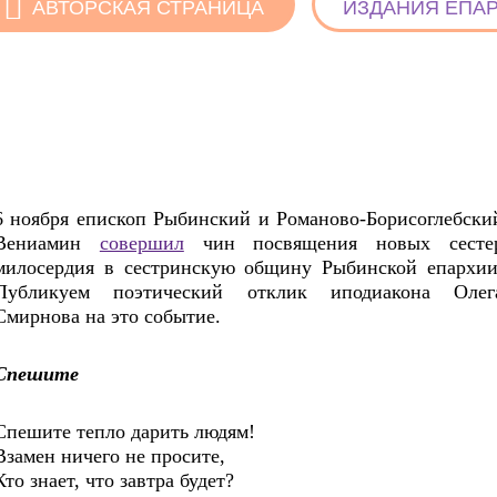
АВТОРСКАЯ СТРАНИЦА
ИЗДАНИЯ ЕПА
6 ноября епископ Рыбинский и Романово-Борисоглебски
Вениамин
совершил
чин посвящения новых сесте
милосердия в сестринскую общину Рыбинской епархии
Публикуем поэтический отклик иподиакона Олег
Смирнова на это событие.
Спешите
Спешите тепло дарить людям!
Взамен ничего не просите,
Кто знает, что завтра будет?