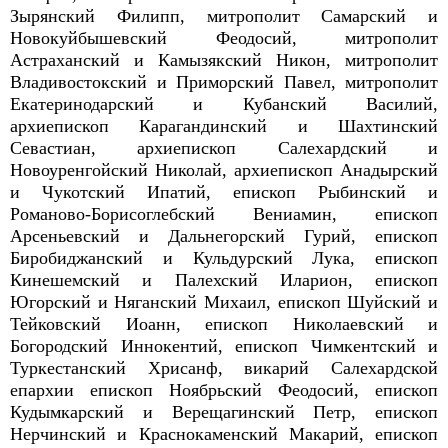
Зырянский Филипп, митрополит Самарский и
Новокуйбышевский Феодосий, митрополит
Астраханский и Камызякский Никон, митрополит
Владивостокский и Приморский Павел, митрополит
Екатеринодарский и Кубанский Василий,
архиепископ Карагандинский и Шахтинский
Севастиан, архиепископ Салехардский и
Новоуренгойский Николай, архиепископ Анадырский
и Чукотский Ипатий, епископ Рыбинский и
Романово-Борисоглебский Вениамин, епископ
Арсеньевский и Дальнегорский Гурий, епископ
Биробиджанский и Кульдурский Лука, епископ
Кинешемский и Палехский Иларион, епископ
Югорский и Няганский Михаил, епископ Шуйский и
Тейковский Иоанн, епископ Николаевский и
Богородский Иннокентий, епископ Чимкентский и
Туркестанский Хрисанф, викарий Салехардской
епархии епископ Ноябрьский Феодосий, епископ
Кудымкарский и Верещагинский Петр, епископ
Нерчинский и Краснокаменский Макарий, епископ