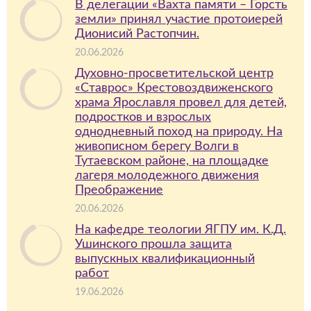
В делегации «Вахта памяти – Горсть
земли» принял участие протоиерей
Дионисий Растопчин.
20.06.2026
Духовно-просветительской центр
«Ставрос» Крестовоздвиженского
храма Ярославля провел для детей,
подростков и взрослых
однодневный поход на природу. На
живописном берегу Волги в
Тутаевском районе, на площадке
лагеря молодежного движения
Преображение
20.06.2026
На кафедре теологии ЯГПУ им. К.Д.
Ушинского прошла защита
выпускных квалификационный
работ
19.06.2026