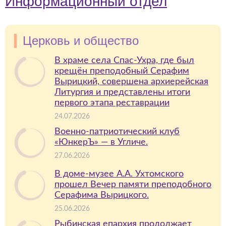
Информационный отдел
Церковь и общество
В храме села Спас-Ухра, где был
крещён преподобный Серафим
Вырицкий, совершена архиерейская
Литургия и представлены итоги
первого этапа реставрации
24.07.2026
Военно-патриотический клуб
«ЮнкерЪ» — в Угличе.
27.06.2026
В доме-музее А.А. Ухтомского
прошел Вечер памяти преподобного
Серафима Вырицкого.
25.06.2026
Рыбинская епархия продолжает