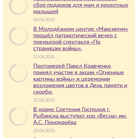
сбор подарков для мам и крохотных
малышей
24.06.2026
В Молодёжном центре «Максимум»
прошёл патриотический вечер с
премьерой спектакля «По
страницам войны».
23.06.2026
Протоиерей Павел Кравченко
принял участие в акции «Огненные
картины войны» и церемонии
возложения цветов в День памяти и
скорби.
22.06.2026
В храме Сретения Господня г.
Рыбинска выступил хор «Весна» им.
А.С. Пономарёва
22.06.2026