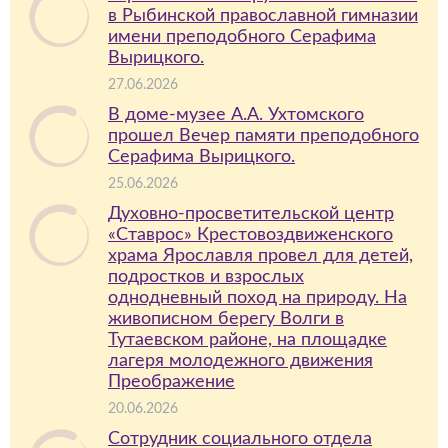
в Рыбинской православной гимназии
имени преподобного Серафима
Вырицкого.
27.06.2026
В доме-музее А.А. Ухтомского
прошел Вечер памяти преподобного
Серафима Вырицкого.
25.06.2026
Духовно-просветительской центр
«Ставрос» Крестовоздвиженского
храма Ярославля провел для детей,
подростков и взрослых
однодневный поход на природу. На
живописном берегу Волги в
Тутаевском районе, на площадке
лагеря молодежного движения
Преображение
20.06.2026
Сотрудник социального отдела