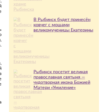
,
й
е
В Рыбинск будет принесён
ковчег с мощами
ь
великомученицы Екатерины
о
,
.
,
й
Рыбинск посетит великая
з
православная святыня —
е
чудотворная икона Божией
е
Матери «Умиление»
а