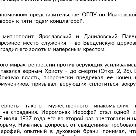
лномочном представительстве ОГПУ по Ивановско
орен к пяти годам концлагерей.
 митрополит Ярославский и Даниловский Паве
прежнее место служения – во Введенскую церков
аградил его золотым наперсным крестом.
ого мира», репрессии против верующих усиливались
авался верным Христу – до смерти (Откр. 2, 26). 
божную власть, пророчески предрекал ее конец 
мучеников, призывал верующих сплотиться вокру
терпеть такого мужественного инакомыслия 
 на страдания. Иеромонах Иерофей стал одной и
 июля 1937 года его во второй раз арестовали и н
юрьму. Начались допросы, от священника требовал
ерофей, опытный в духовной брани, понимал, чт