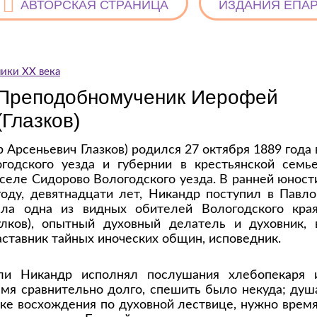
АВТОРСКАЯ СТРАНИЦА
ИЗДАНИЯ ЕПА
ики ХХ века
Преподобномученик Иерофей
(Глазков)
Арсеньевич Глазков) родился 27 октября 1889 года 
одского уезда и губернии в крестьянской семье
 селе Сидорово Вологодского уезда. В ранней юност
оду, девятнадцати лет, Никандр поступил в Павло
ла одна из видных обителей Вологодского края
лков), опытный духовный делатель и духовник, 
ставник тайных иноческих общин, исповедник.
ли Никандр исполнял послушания хлебопекаря 
емя сравнительно долго, спешить было некуда; душ
ке восхождения по духовной лествице, нужно время