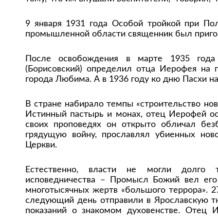
9 января 1931 года Особой тройкой при По
промышленной области священник был пригов
После освобождения в марте 1935 года
(Борисовский) определил отца Иерофея на 
города Любима. А в 1936 году ко дню Пасхи н
В стране набирало темпы «строительство нов
Истинный пастырь и монах, отец Иерофей ост
своих проповедях он открыто обличал без
грядущую войну, прославлял убиенных ново
Церкви.
Естественно, власти не могли долго 
исповедничества – Промысл Божий вел его
многотысячных жертв «большого террора». 27
следующий день отправили в Ярославскую т
показаний о знакомом духовенстве. Отец И