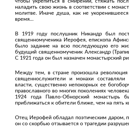
чтобы укрепиться в смирении, стяжать пос
наладить свою жизнь в соответствии с монас
молитве. Иначе душа, как не укоренившееся
время…
В 1919 году послушник Никандр был пос
священномученика Иерофея, епископа Афинск
было задание на всю последующую его жиз
будущий священномученик Александр (Трапи
С 1921 года он был назначен монастырский ри
Между тем, в стране произошла революция 
священнослужители и монахи составляли 
власти, существенно непокорных ее богобор
православного во многих поколениях человека
1924 года Павло-Обнорский монастырь б
приближаться к обители ближе, чем на пять 
Отец Иерофей обладал поэтическим даром, пи
он со скорбью отзывается о трагедии разруше