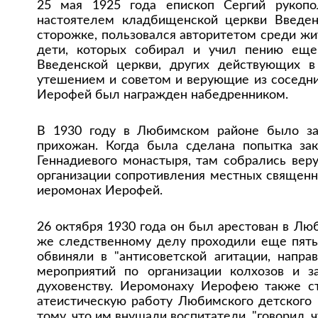
25 мая 1925 года епископ Сергий рукоп
настоятелем кладбищенской церкви Введе
сторожке, пользовался авторитетом среди жи
дети, которых собирал и учил пению еще
Введенской церкви, других действующих 
утешением и советом и верующие из соседни
Иерофей был награжден набедренником.
В 1930 году в Любимском районе было зак
прихожан. Когда была сделана попытка за
Геннадиевого монастыря, там собрались вер
организации сопротивления местных священн
иеромонах Иерофей.
26 октября 1930 года он был арестован в Л
же следственному делу проходили еще пять
обвиняли в "антисоветской агитации, напр
мероприятий по организации колхозов и з
духовенству. Иеромонаху Иерофею также ст
атеистическую работу Любимского детского г
тому, что им внушали воспитатели, "говорил, 