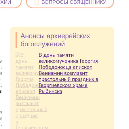
РХИИ
ВОПРОСЫ СВЯЩЕННИКУ
Анонсы архиерейских
богослужений
В день памяти
в
великомученика Георгия
.
Победоносца епископ
и
Вениамин возглавит
-
престольный праздник в
,
Георгиевском храме
в
Рыбинска
и
а
,