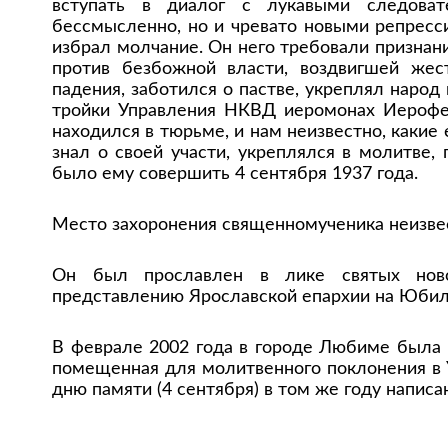
вступать в диалог с лукавыми следоват
бессмысленно, но и чревато новыми репресс
избрал молчание. Он него требовали признани
против безбожной власти, воздвигшей жес
падения, заботился о пастве, укреплял народ
тройки Управления НКВД иеромонах Иерофей
находился в тюрьме, и нам неизвестно, какие
знал о своей участи, укреплялся в молитве,
было ему совершить 4 сентября 1937 года.
Место захоронения священномученика неизве
Он был прославлен в лике святых ново
представлению Ярославской епархии на Юбил
В феврале 2002 года в городе Любиме была н
помещенная для молитвенного поклонения в 
дню памяти (4 сентября) в том же году написа