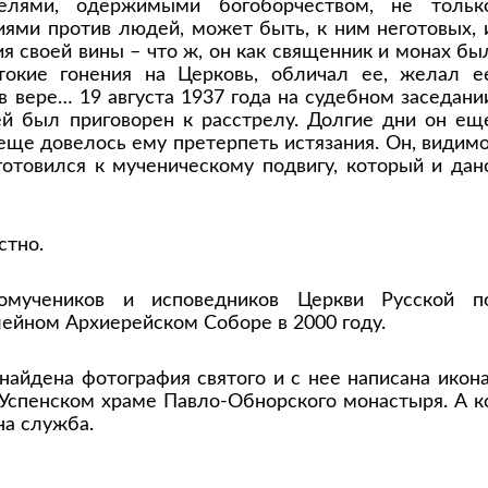
елями, одержимыми богоборчеством, не тольк
иями против людей, может быть, к ним неготовых, 
я своей вины – что ж, он как священник и монах бы
токие гонения на Церковь, обличал ее, желал е
 в вере… 19 августа 1937 года на судебном заседани
 был приговорен к расстрелу. Долгие дни он ещ
 еще довелось ему претерпеть истязания. Он, видимо
 готовился к мученическому подвигу, который и дан
стно.
мучеников и исповедников Церкви Русской п
ейном Архиерейском Соборе в 2000 году.
айдена фотография святого и с нее написана икона
Успенском храме Павло-Обнорского монастыря. А к
на служба.