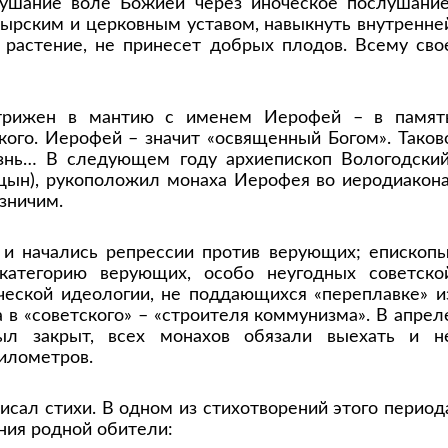
лушание воле Божией через иноческое послушание
тырским и церковным уставом, навыкнуть внутренне
 растение, не принесет добрых плодов. Всему сво
трижен в мантию с именем Иерофей – в памят
ого. Иерофей – значит «освященный Богом». Таков
нь… В следующем году архиепископ Вологодский
цын), рукоположил монаха Иерофея во иеродиакона
зничим.
и начались репрессии против верующих; епископы
категорию верующих, особо неугодных советско
ческой идеологии, не поддающихся «переплавке» и
 в «советского» – «строителя коммунизма». В апрел
ыл закрыт, всех монахов обязали выехать и н
километров.
сал стихи. В одном из стихотворений этого период
ния родной обители: