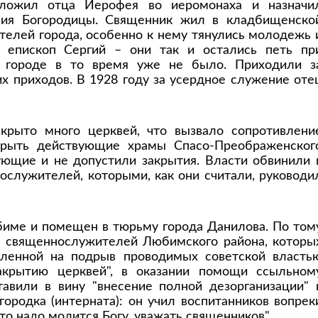
оложил отца Иерофея во иеромонаха и назначи
ния Богородицы. Священник жил в кладбищенско
телей города, особенно к нему тянулись молодежь 
 епископ Сергий – они так и остались петь пр
в городе в то время уже не было. Приходили з
х приходов. В 1928 году за усердное служение оте
рыто много церквей, что вызвало сопротивлени
крыть действующие храмы Спасо-Преображенског
ующие и не допустили закрытия. Власти обвинили 
ослужителей, которыми, как они считали, руководи
юбиме и помещен в тюрьму города Данилова. По том
 священнослужителей Любимского района, которы
авленной на подрыв проводимых советской власть
акрытию церквей", в оказании помощи ссыльном
авили в вину "внесение полной дезорганизации" 
ородка (интерната): он учил воспитанников вопрек
что надо молится Богу, уважать священников".