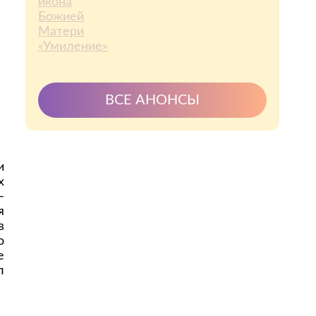
ВСЕ АНОНСЫ
и
х
–
я
в
о
е
л