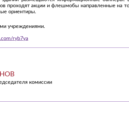
ков проходят акции и флешмобы направленные на то
ные ориентиры.
ыми учреждениями.
k.com/ryb7ya
АНОВ
едседателя комиссии