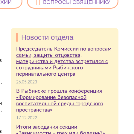
РХИИ
ВОПРОСЫ СВЯЩЕННИКУ
Новости отдела
Председатель Комиссии по вопросам
семьи, защиты отцовства,
в
материнства и детства встретился с
сотрудниками Рыбинского
перинатального центра
,
26.05.2023
В Рыбинске прошла конференция
«Формирование безопасной
и
воспитательной среды городского
,
пространства»
17.12.2022
Итоги заседания секции
в
«Зависимости – грех или болезнь?»