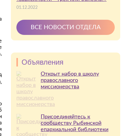
01.12.2022
в
ВСЕ НОВОСТИ ОТДЕЛА
е
е
,
Объявления
Открыт набор в школу
й
православного
,
миссионерства
о
б
и
Присоединяйтесь к
в
сообществу Рыбинской
я
епархиальной библиотеки
В