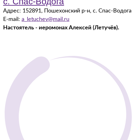
с. Спас-Водога
Адрес: 152891, Пошехонский р-н, с. Спас-Водога
E-mail:
a_letuchev@mail.ru
Настоятель - иеромонах Алексей (Летучёв).