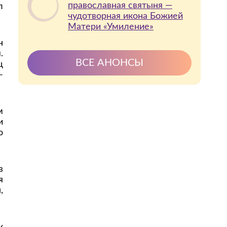
православная святыня —
л
чудотворная икона Божией
Матери «Умиление»
н
.
ВСЕ АНОНСЫ
ц
-
м
и
о
в
я
,