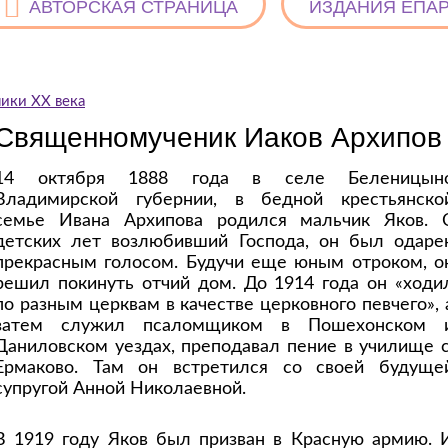
АВТОРСКАЯ СТРАНИЦА
ИЗДАНИЯ ЕПА
ики ХХ века
Священномученик Иаков Архипов
14 октября 1888 года в селе Беленицын
Владимирской губернии, в бедной крестьянско
семье Ивана Архипова родился мальчик Яков. 
детских лет возлюбивший Господа, он был одаре
прекрасным голосом. Будучи еще юным отроком, о
решил покинуть отчий дом. До 1914 года он «ходи
по разным церквам в качестве церковного певчего», 
затем служил псаломщиком в Пошехонском 
Даниловском уездах, преподавал пение в училище с
Ермаково. Там он встретился со своей будуще
супругой Анной Николаевной.
В 1919 году Яков был призван в Красную армию. 