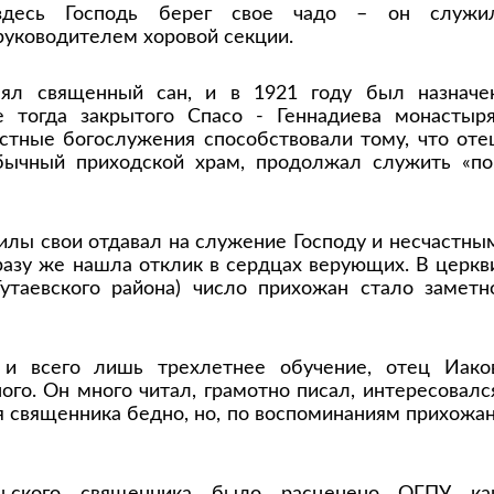
здесь Господь берег свое чадо – он служи
руководителем хоровой секции.
ял священный сан, и в 1921 году был назначе
тогда закрытого Спасо - Геннадиева монастыря
стные богослужения способствовали тому, что оте
бычный приходской храм, продолжал служить «по
силы свои отдавал на служение Господу и несчастны
разу же нашла отклик в сердцах верующих. В церкв
Тутаевского района) число прихожан стало заметн
 и всего лишь трехлетнее обучение, отец Иако
ого. Он много читал, грамотно писал, интересовалс
я священника бедно, но, по воспоминаниям прихожан