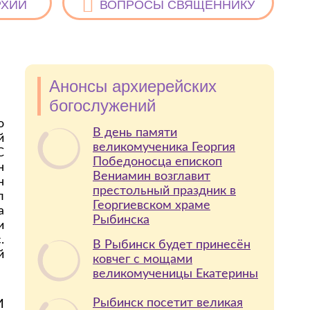
РХИИ
ВОПРОСЫ СВЯЩЕННИКУ
Анонсы архиерейских
богослужений
о
В день памяти
й
великомученика Георгия
С
Победоносца епископ
н
Вениамин возглавит
н
престольный праздник в
л
Георгиевском храме
а
Рыбинска
и
.
В Рыбинск будет принесён
й
ковчег с мощами
великомученицы Екатерины
Рыбинск посетит великая
И