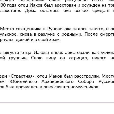
льского священника было расценено ОГПУ ка
930 года отец Иаков был арестован и осужден на тр
захстане. Дома остались без всяких средств 
 Место священника в Рунове ока-залось занято, и о
ульское, снова в разлуке с родными. После смерт
нулся домой и в свой храм.
5 августа отца Иакова вновь арестовали как «член
ной группы». Свою вину он отрицал, никого н
ери «Страстная», отец Иаков был расстрелян. Мест
ием Юбилейного Архиерейского Собора Русско
ов был причислен к лику священномучеников.