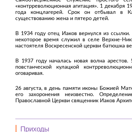
Самоотверженное служение простого се
«контрреволюционная агитация». 1 декабря 1
года концлагерей. Срок он отбывал в Ка
существованию жена и пятеро детей.
В 1934 году отец Иаков вернулся из ссылки.
некоторое время служил в селе Верхне-Ник
настоятеля Воскресенской церкви батюшка вер
В 1937 году началась новая волна арестов. 
повстанческой кулацкой контрреволюцион
оговаривая.
26 августа, в день памяти иконы Божией Мат
его захоронения неизвестно. Определен
Православной Церкви священник Иаков Архип
Приходы