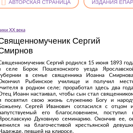
АВТОРСКАЯ СТРАНИЦА
ИЗДАНИЯ ЕПА
ики ХХ века
Священномученик Сергий
Смирнов
Священномученик Сергий родился 15 июня 1893 год
в селе Борок Пошехонского уезда Ярославско
губернии в семье священника Иоанна Смирнова
Окончил Рыбинское училище и получил мест
учителя в родном селе; проработал здесь два года
Отец Иоанн настаивал, чтобы сын стал священнико
и посвятил свою жизнь служению Богу и народ
Божьему. Сергей Иванович согласился с отцом и
напутствуемый его благословением, поступил 
Ярославскую Духовную семинарию. Окончив ее, о
женился на благочестивой крестьянской девушк
Надежде, певшей на клиросе.