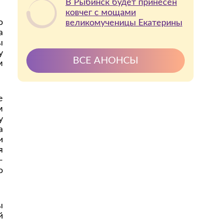
В Рыбинск будет принесён
ковчег с мощами
о
великомученицы Екатерины
а
ы
у
ВСЕ АНОНСЫ
м
е
м
у
а
и
я
-
о
ы
й