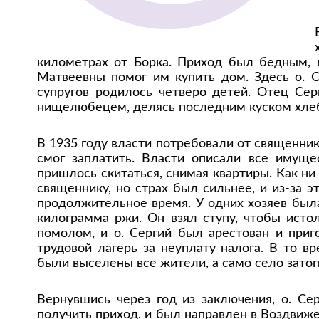
километрах от Борка. Приход был бедным, 
Матвеевны помог им купить дом. Здесь о. 
супругов родилось четверо детей. Отец Се
нищелюбецем, делясь последним куском хле
В 1935 году власти потребовали от священник
смог заплатить. Власти описали все имуще
пришлось скитаться, снимая квартиры. Как н
священнику, но страх был сильнее, и из-за э
продолжительное время. У одних хозяев была
килограмма ржи. Он взял ступу, чтобы исто
помолом, и о. Сергий был арестован и приг
трудовой лагерь за неуплату налога. В то в
были выселены все жители, а само село зат
Вернувшись через год из заключения, о. Се
получить приход, и был направлен в Воздвиж