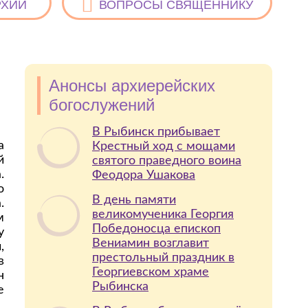
РХИИ
ВОПРОСЫ СВЯЩЕННИКУ
Анонсы архиерейских
богослужений
В Рыбинск прибывает
а
Крестный ход с мощами
й
святого праведного воина
.
Феодора Ушакова
о
В день памяти
.
великомученика Георгия
м
Победоносца епископ
у
Вениамин возглавит
,
престольный праздник в
в
Георгиевском храме
н
Рыбинска
е