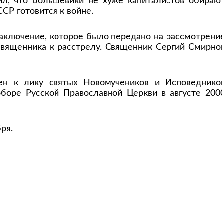
рил, что большевики не хуже капиталистов обираю
ССР готовится к войне.
заключение, которое было передано на рассмотрени
священника к расстрелу. Священник Сергий Смирно
ен к лику святых Новомучеников и Исповеднико
оре Русской Православной Церкви в августе 200
ря.