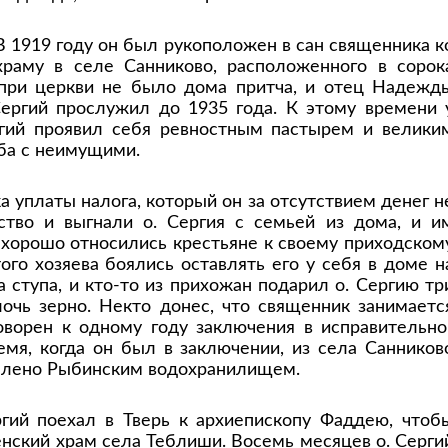
В 1919 году он был рукоположен в сан священника к
храму в селе Санниково, расположенного в сорок
при церкви не было дома притча, и отец Надежд
Сергий прослужил до 1935 года. К этому времени 
ргий проявил себя ревностным пастырем и велики
ба с неимущими.
а уплаты налога, который он за отсутствием денег н
ство и выгнали о. Сергия с семьей из дома, и и
и хорошо относились крестьяне к своему приходском
того хозяева боялись оставлять его у себя в доме н
 ступа, и кто-то из прихожан подарил о. Сергию тр
лочь зерно. Некто донес, что священник занимаетс
оворен к одному году заключения в исправительно
ремя, когда он был в заключении, из села Санников
оплено Рыбинским водохранилищем.
ргий поехал в Тверь к архиепископу Фаддею, чтоб
енский храм села Теблиши. Восемь месяцев о. Серги