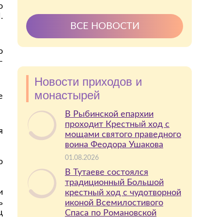
о
.
ВСЕ НОВОСТИ
о
-
Новости приходов и
монастырей
е
В Рыбинской епархии
проходит Крестный ход с
я
мощами святого праведного
воина Феодора Ушакова
01.08.2026
ю
В Тутаеве состоялся
традиционный Большой
и
крестный ход с чудотворной
ь
иконой Всемилостивого
ц
Спаса по Романовской