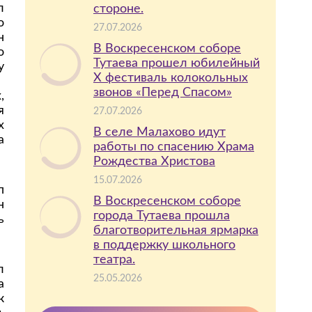
л
стороне.
о
27.07.2026
н
В Воскресенском соборе
о
Тутаева прошел юбилейный
у
X фестиваль колокольных
звонов «Перед Спасом»
,
я
27.07.2026
х
В селе Малахово идут
а
работы по спасению Храма
Рождества Христова
15.07.2026
п
В Воскресенском соборе
н
города Тутаева прошла
ь
благотворительная ярмарка
в поддержку школьного
театра.
л
25.05.2026
а
к