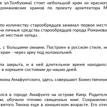
е ул.Толбухина) стоит небольшой храм из красног
 романовских храмов по проекту архитектора М
 по количеству старообрядцев занимал первое мест
 на личные средства старообрядцев города Романова
ные местные купцы.
, с большими окнами. Построен в русском стиле, н
храм - через арку под колокольней.
ла закрыта, и в ней длительное время находилс
ь в хорошем состоянии до наших дней.
Тихона Амафунтского, здесь совершают Божественну
ился в городе Амафунте на острове Кипр. Родител
ии, обучили чтению священных книг. Сохранилис
 святого Тихона еще в юношеском возрасте. Его оте