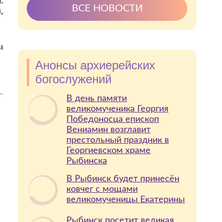
.
ВСЕ НОВОСТИ
,
ы
Анонсы архиерейских
богослужений
В день памяти
великомученика Георгия
Победоносца епископ
Вениамин возглавит
престольный праздник в
Георгиевском храме
Рыбинска
В Рыбинск будет принесён
ковчег с мощами
великомученицы Екатерины
Рыбинск посетит великая