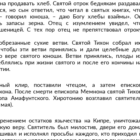
а продавать хлеб. Святой отрок беднякам раздава
ся, но сын ответил, что читал в святых книгах, чт
– говорил юноша, – даю Богу хлебы взаймы». О
ь запасы зерна. Отец с изумлением увидел, чт
еницей. С тех пор отец не препятствовал отрок
брезанные сухие ветви. Святой Тихон собрал их
 чтобы эти ветви принялись и дали целебные дл
о вере святого юноши. Ветви принялись, плоды и
еблялись при жизни святого и после его кончины н
тии.
ный клир, поставили чтецом, а затем еписко
кона. После смерти епископа Мемнона святой Тихо
а Амафунтского. Хиротонию возглавил святител
мая).
оренением остатков язычества на Кипре, уничтожа
кую веру. Святитель был милостив, двери его дом
шивал и исполнял просьбы каждого, кто приходил 