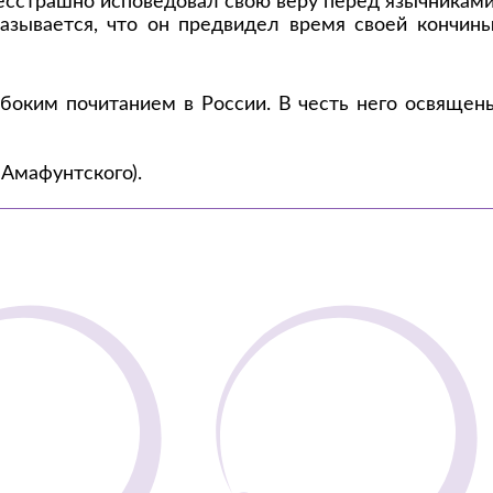
 бесстрашно исповедовал свою веру перед язычниками
азывается, что он предвидел время своей кончины
убоким почитанием в России. В честь него освящен
 Амафунтского).