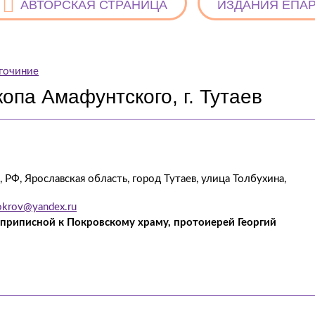
АВТОРСКАЯ СТРАНИЦА
ИЗДАНИЯ ЕПА
гочиние
опа Амафунтского, г. Тутаев
 РФ, Ярославская область, город Тутаев, улица Толбухина,
okrov@yandex.ru
 приписной к Покровскому храму, протоиерей Георгий