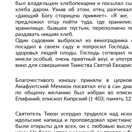
был владельцем хлебопекарни и посылал сын
хлеба даром. Узнав об этом, отец разгневал
«дающий Богу сторицею приимет». «Я же, 
предложил отцу пойти туда, где хранилис
хранилище, бывшее пустым, переполнено пш
раздавать нищим хлеб.
Один садовник выбросил из виноградника о
посадил в своем саду и попросил Господа,
здоровья людей плоды. Господь сотворил п
имели особый, очень приятный вкус и употр
вино для совершения Таинства Святой Евхарис
Благочестивого юношу приняли в церков
Амафунтский Мемнон посвятил его в сан диа
по общему желанию был избран во епископ
Епифаний, епископ Кипрский († 403; память 12 
Святитель Тихон усердно трудился над иск
идольские капища и проповедовал христианс
были открыты для всех, он с любовью выслу