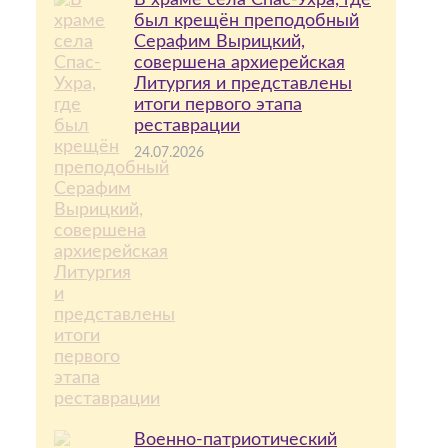
В храме села Спас-Ухра, где
был крещён преподобный
Серафим Вырицкий,
совершена архиерейская
Литургия и представлены
итоги первого этапа
реставрации
24.07.2026
Военно-патриотический