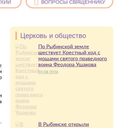
РХИИ
ВОПРОСЫ СВЯЩЕННИКУ
Церковь и общество
По Рыбинской земле
шествует Крестный ход с
мощами святого праведного
воина Феодора Ушакова
е
и
03.08.2026
о
и
а
В Рыбинске открыли