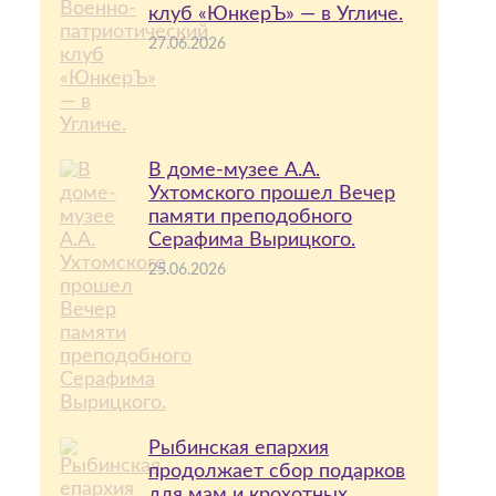
клуб «ЮнкерЪ» — в Угличе.
27.06.2026
В доме-музее А.А.
Ухтомского прошел Вечер
памяти преподобного
Серафима Вырицкого.
25.06.2026
Рыбинская епархия
продолжает сбор подарков
для мам и крохотных