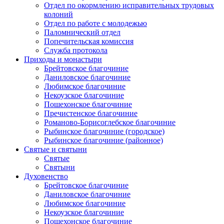
Отдел по окормлению исправительных трудовых
колоний
Отдел по работе с молодежью
Паломнический отдел
Попечительская комиссия
Служба протокола
Приходы и монастыри
Брейтовское благочиние
Даниловское благочиние
Любимское благочиние
Некоузское благочиние
Пошехонское благочиние
Пречистенское благочиние
Романово-Борисоглебское благочиние
Рыбинское благочиние (городское)
Рыбинское благочиние (районное)
Святые и святыни
Святые
Святыни
Духовенство
Брейтовское благочиние
Даниловское благочиние
Любимское благочиние
Некоузское благочиние
Пошехонское благочиние