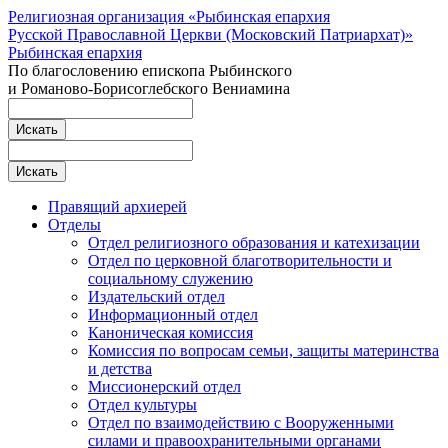
Религиозная организация «Рыбинская епархия
Русской Православной Церкви (Московский Патриархат)»
Рыбинская епархия
По благословению епископа Рыбинского
и Романово-Борисоглебского Вениамина
Правящий архиерей
Отделы
Отдел религиозного образования и катехизации
Отдел по церковной благотворительности и
социальному служению
Издательский отдел
Информационный отдел
Каноническая комиссия
Комиссия по вопросам семьи, защиты материнства
и детства
Миссионерский отдел
Отдел культуры
Отдел по взаимодействию с Вооруженными
силами и правоохранительными органами