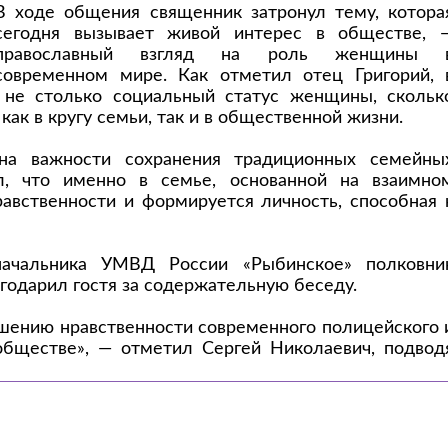
В ходе общения священник затронул тему, котора
сегодня вызывает живой интерес в обществе, 
православный взгляд на роль женщины 
современном мире. Как отметил отец Григорий, 
не столько социальный статус женщины, скольк
ак в кругу семьи, так и в общественной жизни.
на важности сохранения традиционных семейны
л, что именно в семье, основанной на взаимно
авственности и формируется личность, способная 
начальника УМВД России «Рыбинское» полковни
одарил гостя за содержательную беседу.
ышению нравственности современного полицейского 
обществе», — отметил Сергей Николаевич, подвод