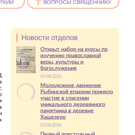
РХИИ
ВОПРОСЫ СВЯЩЕННИКУ
Новости отделов
Открыт набор на курсы по
изучению православной
веры, культуры и
богослужения
Д
04.08.2026
а
Молодежное движение
с
Рыбинской епархии приняло
ю
участие в спасении
м
уникального деревянного
а
памятника в деревне
и
Хашезеро
х
03.08.2026
Первый престольный