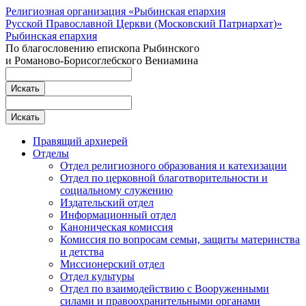
Религиозная организация «Рыбинская епархия
Русской Православной Церкви (Московский Патриархат)»
Рыбинская епархия
По благословению епископа Рыбинского
и Романово-Борисоглебского Вениамина
Правящий архиерей
Отделы
Отдел религиозного образования и катехизации
Отдел по церковной благотворительности и
социальному служению
Издательский отдел
Информационный отдел
Каноническая комиссия
Комиссия по вопросам семьи, защиты материнства
и детства
Миссионерский отдел
Отдел культуры
Отдел по взаимодействию с Вооруженными
силами и правоохранительными органами