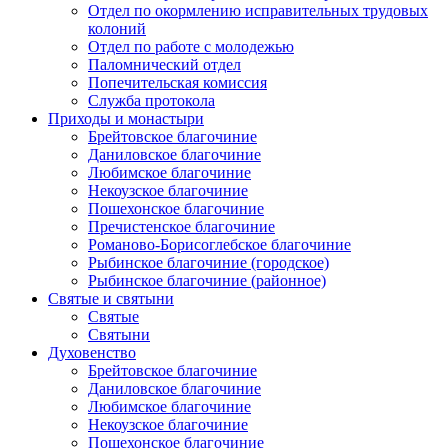
Отдел по окормлению исправительных трудовых
колоний
Отдел по работе с молодежью
Паломнический отдел
Попечительская комиссия
Служба протокола
Приходы и монастыри
Брейтовское благочиние
Даниловское благочиние
Любимское благочиние
Некоузское благочиние
Пошехонское благочиние
Пречистенское благочиние
Романово-Борисоглебское благочиние
Рыбинское благочиние (городское)
Рыбинское благочиние (районное)
Святые и святыни
Святые
Святыни
Духовенство
Брейтовское благочиние
Даниловское благочиние
Любимское благочиние
Некоузское благочиние
Пошехонское благочиние