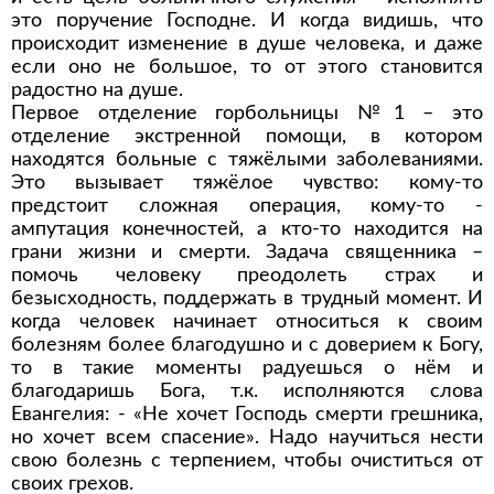
это поручение Господне. И когда видишь, что
происходит изменение в душе человека, и даже
если оно не большое, то от этого становится
радостно на душе.
Первое отделение горбольницы №1 – это
отделение экстренной помощи, в котором
находятся больные с тяжёлыми заболеваниями.
Это вызывает тяжёлое чувство: кому-то
предстоит сложная операция, кому-то -
ампутация конечностей, а кто-то находится на
грани жизни и смерти. Задача священника –
помочь человеку преодолеть страх и
безысходность, поддержать в трудный момент. И
когда человек начинает относиться к своим
болезням более благодушно и с доверием к Богу,
то в такие моменты радуешься о нём и
благодаришь Бога, т.к. исполняются слова
Евангелия: - «Не хочет Господь смерти грешника,
но хочет всем спасение». Надо научиться нести
свою болезнь с терпением, чтобы очиститься от
своих грехов.