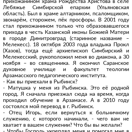
прихожанином храма Рождества Христова в селе
Лебяжье Симбирской епархии (Ульяновская
область). Был в храме алтарником, псаломщиком,
звонарём, сторожем, пёк просфоры. В 2001 году
стал прихожанином только что образовавшегося
прихода в честь Казанской иконы Божией Матери
в городе Димитровград (старинное название –
Мелекесс). 18 октября 2003 года владыка Прокл
(Хазов), тогда ещё архиепископ Симбирский и
Мелекесский, рукоположил меня во диакона, а 30
ноября – во священника. Я окончил Саранское
духовное училище и факультет теологии
Арзамасского педагогического института.
- Как вы приехали в Рыбинск?
- Матушка у меня из Рыбинска. Это её родной
город. Я сначала приезжал сюда на время, когда
проходил обучение в Арзамасе. А в 2010 году
состоялся мой перевод в г. Рыбинск.
- Отец Игорь, если вернуться к больничному
служению, с которого начинали, - чего вам не
хватает в вашем служении? Что бы вы желали?
- Чтобы Господь укреплял меня и помогал мне в