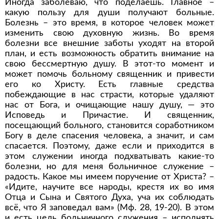
Иногда заболеваю, что поделаешь. Главное –
какую пользу для души получают больные.
Болезнь – это время, в которое человек может
изменить свою духовную жизнь. Во время
болезни все внешние заботы уходят на второй
план, и есть возможность обратить внимание на
свою бессмертную душу. В этот-то момент и
может помочь больному священник и привести
его ко Христу. Есть главные средства
побеждающие в нас страсти, которые удаляют
нас от Бога, и очищающие нашу душу, — это
Исповедь и Причастие. И священник,
посещающий больного, становится соработником
Богу в деле спасения человека, а значит, и сам
спасается. Поэтому, даже если и приходится в
этом служении иногда подхватывать какие-то
болезни, но для меня больничное служение –
радость. Какое мы имеем поручение от Христа? –
«Идите, научите все народы, крестя их во имя
Отца и Сына и Святого Духа, уча их соблюдать
всё, что Я заповедал вам» (Мф. 28, 19-20). В этом
и есть цель больничного служения – исполнять