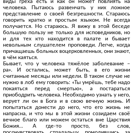
виды греха есть и как он может повлиять на
человека. Пытаюсь развенчать у них ложное
представление о своей безгрешности. Стараюсь
говорить кратко и простым языком. Не всегда
получается. Но стараюсь. Я вижу в этой беседе
большую пользу не только для исповедников, но
и для тех кто находится в палате и бывает
невольным слушателем проповеди. Легче, когда
причащаешь больных воцерковленных, они знают,
в чём каяться.
Бывает, что у человека тяжёлое заболевание –
ра». И остались, может быть, в его жизни
считанные месяцы или недели. В таком случае не
нужно в лоб ему говорить: «Ты умрёшь, тебе надо
покаяться перед смертью», а постараться
приободрить человека. Необходимо узнать у него,
верует ли он в Бога и в свою вечную жизнь. И
попытаться донести до него, что его жизнь не
напрасна, и что мы в этой жизни созидаем своё
вечное благо или можем остаться вне Царствия
Божия… А где-то просто, без слов,
посочувствовать страдальцу, помолившись за