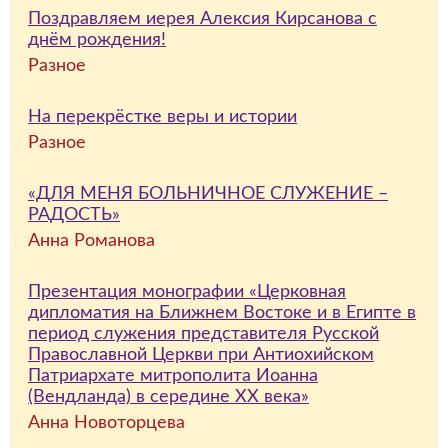
Поздравляем иерея Алексия Кирсанова с
днём рождения!
Разное
На перекрёстке веры и истории
Разное
«ДЛЯ МЕНЯ БОЛЬНИЧНОЕ СЛУЖЕНИЕ –
РАДОСТЬ»
Анна Романова
Презентация монографии «Церковная
дипломатия на Ближнем Востоке и в Египте в
период служения представителя Русской
Православной Церкви при Антиохийском
Патриархате митрополита Иоанна
(Вендланда) в середине ХХ века»
Анна Новоторцева