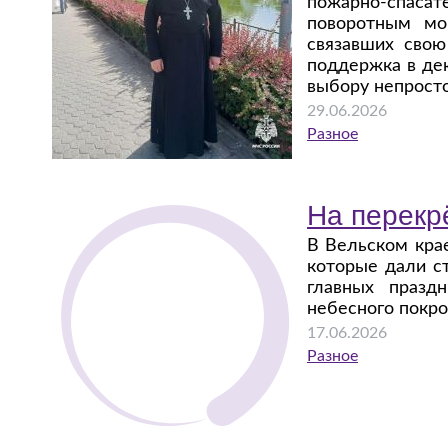
пожарно-спас
поворотным мо
связавших сво
поддержка в де
выбору непросто
29.06.2026
Разное
На перекр
В Вельском кра
которые дали с
главных празд
небесного покро
17.06.2026
Разное