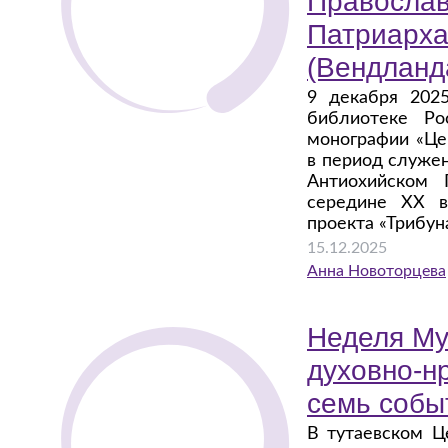
Православ
Патриарха
(Вендланд
9 декабря 2025
библиотеке Ро
монографии «Це
в период служе
Антиохийском 
середине ХХ в
проекта «Трибун
15.12.2025
Анна Новоторцева
Неделя Му
духовно-н
семь собы
В тутаевском Ц