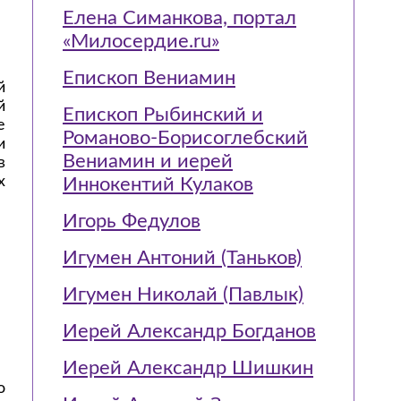
Елена Симанкова, портал
«Милосердие.ru»
Епископ Вениамин
й
й
Епископ Рыбинский и
е
Романово-Борисоглебский
и
Вениамин и иерей
в
х
Иннокентий Кулаков
Игорь Федулов
Игумен Антоний (Таньков)
Игумен Николай (Павлык)
Иерей Александр Богданов
Иерей Александр Шишкин
о