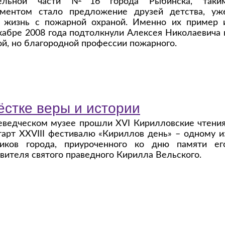
ательной части №16 города Рыбинска, таки
ментом стало предложение друзей детства, уж
ю жизнь с пожарной охраной. Именно их пример 
кабре 2008 года подтолкнули Алексея Николаевича 
й, но благородной профессии пожарного.
ёстке веры и истории
еведческом музее прошли XVI Кирилловские чтения
тарт XXVIII фестивалю «Кириллов день» – одному и
ников города, приуроченного ко дню памяти ег
вителя святого праведного Кирилла Вельского.