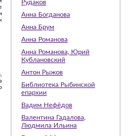
м
Рудаков
е
и
Анна Богданова
к
Анна Брум
Анна Романова
Анна Романова, Юрий
Кублановский
Антон Рыжов
,
з
Библиотека Рыбинской
о
епархии
Вадим Нефёдов
Валентина Гадалова,
Людмила Ильина