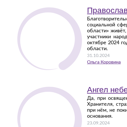
Православ
Благотворител
социальной сфе
области» живёт,
участники наро
октябре 2024 г
области.
31.10.2024
Ольга Коровина
Ангел неб
Да, при освяще
Хранителя, стр
при нём, не пок
основания.
23.09.2024