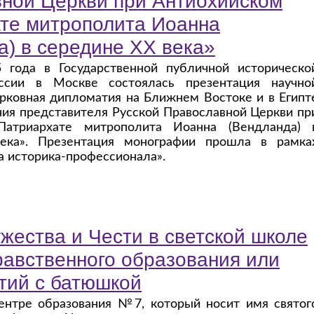
ной Церкви при Антиохийском
те митрополита Иоанна
а) в середине ХХ века»
 года в Государственной публичной историческо
ссии в Москве состоялась презентация научно
рковная дипломатия на Ближнем Востоке и в Египт
ния представителя Русской Православной Церкви пр
Патриархате митрополита Иоанна (Вендланда) 
ека». Презентация монографии прошла в рамка
а историка-профессионала».
жества и Чести в светской школе
равственного образования или
тий с батюшкой
ентре образования №7, который носит имя святог