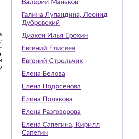
Валерий Маньков
Галина Лупандина, Леонид
Дубровский
а
Диакон Илья Ерохин
е
—
Евгений Елисеев
т
Евгений Стрельчик
и
о
Елена Белова
Елена Подосенова
Елена Полякова
Елена Разговорова
Елена Сапегина, Кирилл
Сапегин