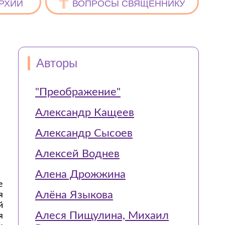
РХИИ
ВОПРОСЫ СВЯЩЕННИКУ
Авторы
"Преображение"
Александр Кащеев
Александр Сысоев
Алексей Воднев
Алена Дрожжина
е
Алёна Языкова
я
й
Алеся Пищулина, Михаил
я