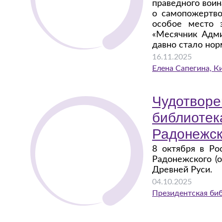
праведного воин
о самопожертво
особое место 
«Месячник Адм
давно стало нор
16.11.2025
Елена Сапегина, К
Чудотворе
библиотек
Радонежск
8 октября в Ро
Радонежского (о
Древней Руси.
04.10.2025
Президентская би