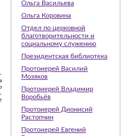
Ольга Васильева
Ольга Коровина
Отдел по церковной
благотворительности и
социальному служению
Президентская библиотека
Протоиерей Василий
-
Мозяков
а
о
Протоиерей Владимир
.
Воробьёв
е
Протоиерей Дионисий
Растопчин
Протоиерей Евгений