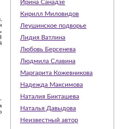
Ирина Санадзе
Кирилл Миловидов
,
Леушинское подворье
и
ь
Лидия Ватлина
В
й
Любовь Берсенева
Людмила Славина
Маргарита Кожевникова
Надежда Максимова
Наталия Бикташева
-
я
Наталья Давыдова
о
Неизвестный автор