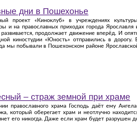
ные дни в Пошехонье
ьный проект «Киноклуб» в учреждениях культуры
ры и на православных приходах города Ярославля 
 развивается, продолжает движение вперёд. И опят
дной киностудии «Юность» отправились в дорогу. 
ода мы побывали в Пошехонском районе Ярославско
есный – страж земной при храме
нии православного храма Господь даёт ему Ангела
ажа, который оберегает храм и неотлучно находитс
инет его никогда. Даже если храм будет разрушен д