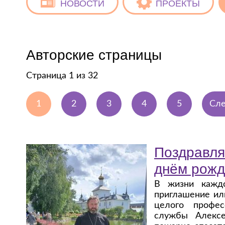
НОВОСТИ
ПРОЕКТЫ
Авторские страницы
Страница 1 из 32
1
2
3
4
5
Сле
Поздравля
днём рожд
В жизни каждо
приглашение ил
целого профес
службы Алексе