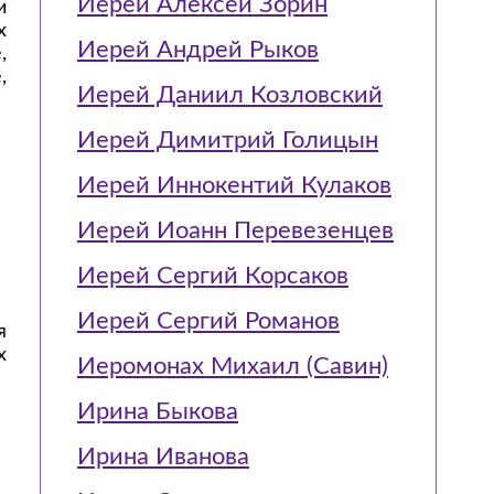
Иерей Алексей Зорин
и
х
Иерей Андрей Рыков
,
,
Иерей Даниил Козловский
Иерей Димитрий Голицын
Иерей Иннокентий Кулаков
Иерей Иоанн Перевезенцев
Иерей Сергий Корсаков
Иерей Сергий Романов
я
х
Иеромонах Михаил (Савин)
Ирина Быкова
Ирина Иванова