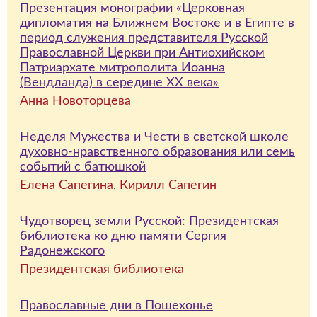
Презентация монографии «Церковная
дипломатия на Ближнем Востоке и в Египте в
период служения представителя Русской
Православной Церкви при Антиохийском
Патриархате митрополита Иоанна
(Вендланда) в середине ХХ века»
Анна Новоторцева
Неделя Мужества и Чести в светской школе
духовно-нравственного образования или семь
событий с батюшкой
Елена Сапегина, Кирилл Сапегин
Чудотворец земли Русской: Президентская
библиотека ко дню памяти Сергия
Радонежского
Президентская библиотека
Православные дни в Пошехонье